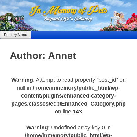
Skip
to
content
Primary Menu
Author:
Annet
Warning
: Attempt to read property "post_id" on
null in
/home/inmemory/public_html/wp-
content/plugins/enhanced-category-
pages/classes/ecp/Enhanced_Category.php
on line
143
Warning
: Undefined array key 0 in
/home/inmemory/public_html/wp-